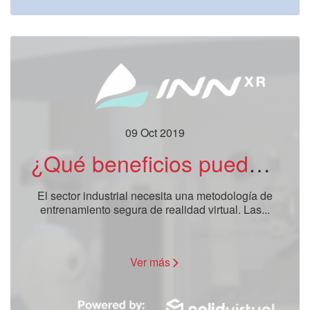
09 Oct 2019
¿Qué beneficios puede obtener su empresa usando metodologías seguras de entrenamiento y capacitación?
El sector industrial necesita una metodología de
entrenamiento segura de realidad virtual. Las...
Ver más