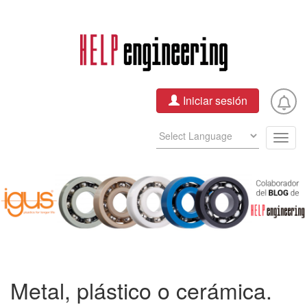
Pasar
al
contenido
principal
Iniciar sesión
Togg
navig
Metal, plástico o cerámica.